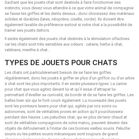
Sachant que les jouets chat sont destinés à faire fonctionner ses
instincts, vous devez vous attendre à ce que votre animal de compagnie
se fasse les griffes et les dents dessus ; donc choisissez des matériaux
solides et durables (latex, néoprène, ciselle, corde). Ils doivent être
également lavable de préférence surtout si votre chat a la possibilité de
trainer ses jouets dehors.
Il existe également des jouets chat destinés à la stimulation olfactives
car les chats sont très sensibles aux odeurs : cataire, herbe à chat,
valériane, menthe à chat…
TYPES DE JOUETS POUR CHATS
Les chats ont particulièrement besoin de se faire les griffes
régulièrement, donc les jouets à griffer en plus d’un griffoir ou d’un arbre
à chat sont les plus importants. Il en existe plusieurs types. La canne
pour chat que vous agitez devant lui et qu’il essai d’attraper lui
permettant d’éveiller sa curiosité, de bondir et de se faire les griffes. Les
balles bien sûr qui le font courir également. La nouveauté des jouets
sont les pointeurs lasers pour chat qui, agités par vos soins ou
autonomes, sont de véritables proies en action qu’il pourchassera
pendant des heures. Les peluches chat, qui en plus de tenir chaud et
sont de véritables compagnons de votre matou, peuvent devenir des
objets de défoulement à l’instar de ces bonnes vieilles souris. Peluche
souris ou les petites souris mécaniques sont toujours de grand