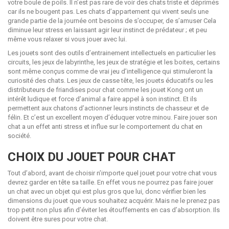
votre boule de poils. Il n’est pas rare de voir des chats triste et déprimés
car ils ne bougent pas. Les chats d’appartement qui vivent seuls une
grande partie de la journée ont besoins de s’occuper, de s’amuser Cela
diminue leur stress en laissant agir leur instinct de prédateur ; et peu
même vous relaxer si vous jouer avec lui.
Les jouets sont des outils d’entrainement intellectuels en particulier les
circuits, les jeux de labyrinthe, les jeux de stratégie et les boites, certains
sont même conçus comme de vrai jeu d’intelligence qui stimuleront la
curiosité des chats. Les jeux de casse tête, les jouets éducatifs ou les
distributeurs de friandises pour chat comme les jouet Kong ont un
intérêt ludique et force d’animal a faire appel à son instinct. Et ils
permettent aux chatons d’actionner leurs instincts de chasseur et de
félin. Et c’est un excellent moyen d’éduquer votre minou. Faire jouer son
chat a un effet anti stress et influe sur le comportement du chat en
société.
CHOIX DU JOUET POUR CHAT
Tout d’abord, avant de choisir n’importe quel jouet pour votre chat vous
devrez garder en tête sa taille. En effet vous ne pourrez pas faire jouer
un chat avec un objet qui est plus gros que lui, donc vérifier bien les
dimensions du jouet que vous souhaitez acquérir. Mais ne le prenez pas
trop petit non plus afin d’éviter les étouffements en cas d’absorption. Ils
doivent être sures pour votre chat.