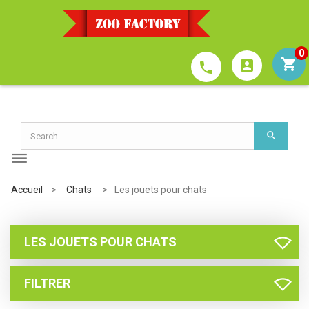
0
account_box
phone
Accueil
>
Chats
>
Les jouets pour chats
LES JOUETS POUR CHATS
FILTRER