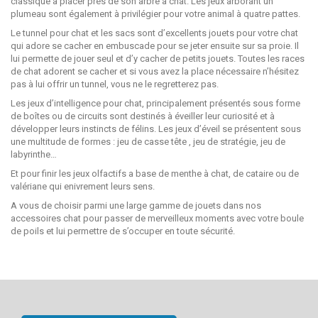
classique à placer près de son arbre a chat. Les jeux arborant un
plumeau sont également à privilégier pour votre animal à quatre pattes.
Le tunnel pour chat et les sacs sont d’excellents jouets pour votre chat
qui adore se cacher en embuscade pour se jeter ensuite sur sa proie. Il
lui permette de jouer seul et d’y cacher de petits jouets. Toutes les races
de chat adorent se cacher et si vous avez la place nécessaire n’hésitez
pas à lui offrir un tunnel, vous ne le regretterez pas.
Les jeux d’intelligence pour chat, principalement présentés sous forme
de boîtes ou de circuits sont destinés à éveiller leur curiosité et à
développer leurs instincts de félins. Les jeux d’éveil se présentent sous
une multitude de formes : jeu de casse tête , jeu de stratégie, jeu de
labyrinthe…
Et pour finir les jeux olfactifs a base de menthe à chat, de cataire ou de
valériane qui enivrement leurs sens.
A vous de choisir parmi une large gamme de jouets dans nos
accessoires chat pour passer de merveilleux moments avec votre boule
de poils et lui permettre de s’occuper en toute sécurité.