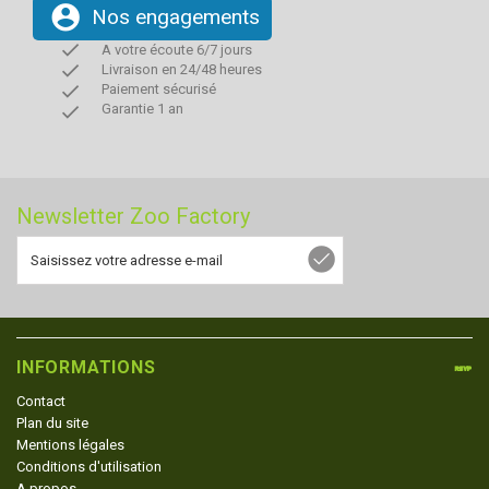
account_circle
Nos engagements
done
A votre écoute 6/7 jours
done
Livraison en 24/48 heures
done
Paiement sécurisé
done
Garantie 1 an
Newsletter Zoo Factory
INFORMATIONS
Contact
Plan du site
Mentions légales
Conditions d'utilisation
A propos