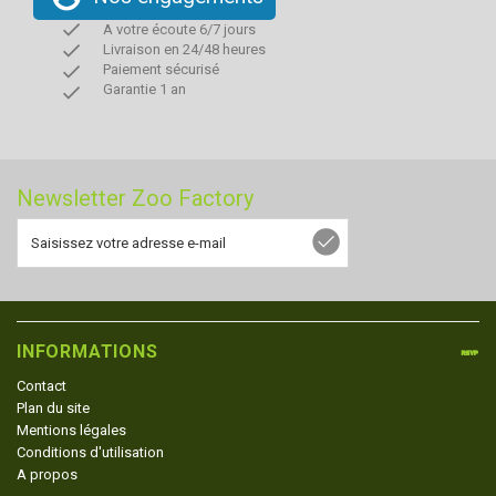
done
A votre écoute 6/7 jours
done
Livraison en 24/48 heures
done
Paiement sécurisé
done
Garantie 1 an
Newsletter Zoo Factory
INFORMATIONS
Contact
Plan du site
Mentions légales
Conditions d'utilisation
A propos