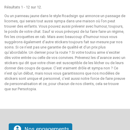
Résultats 1 - 12 sur 12.
Ou un panneau jaune dans le style Roadsign qui annonce un passage de
licornes, qui serais tout aussi sympa dans une maison où l’on peut
trouver des enfants. Vous pouvez aussi prévenir avec humour, toujours,
le poids de votre chat. Sauf si vous prévoyez de lui faire faire un régime,
fini les croquettes en rab. Mais avec beaucoup d’humour nous vous
suggérons également d’autre stickers toujours fait sur-mesure par nos
soins. Si ce n’est pas une garantie de qualité et d’un prix plus
qu’abordable. Un dernier pour la route ? Si votre toutou aime s’exciter
dès votre entrée ou celle de vos convives. Prévenez les d’avance avec un
stickers qui dit que votre chien est susceptible de les lécher ou de leurs
donner des coups de queue. C’est vraiment drôle et sympa non ? Ce
n’est qu’un début, mais nous vous garantissons que nos modèles de
stickers sont unique et personnel, c’est aussi notre force de faire preuve
de personnalisation et ce, pour chacun de nos clients, cela se trouve
que sur Persotopia.
account_circle
Nos engagements