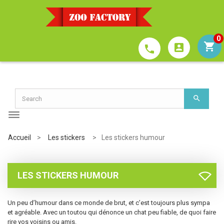
0
account_box
phone
Accueil
>
Les stickers
>
Les stickers humour
LES STICKERS HUMOUR
Un peu d’humour dans ce monde de brut, et c’est toujours plus sympa
et agréable. Avec un toutou qui dénonce un chat peu fiable, de quoi faire
rire vos voisins ou amis.