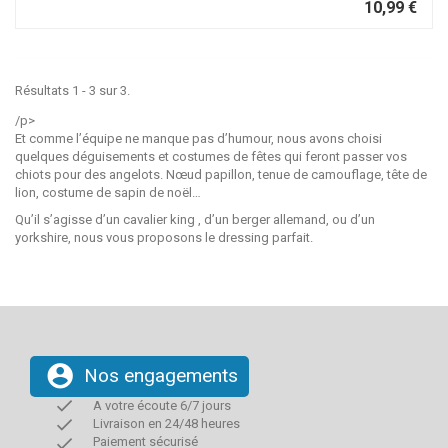
10,99 €
Résultats 1 - 3 sur 3.
/p>
Et comme l’équipe ne manque pas d’humour, nous avons choisi
quelques déguisements et costumes de fêtes qui feront passer vos
chiots pour des angelots. Nœud papillon, tenue de camouflage, tête de
lion, costume de sapin de noël…
Qu’il s’agisse d’un cavalier king , d’un berger allemand, ou d’un
yorkshire, nous vous proposons le dressing parfait.
account_circle
Nos engagements
done
A votre écoute 6/7 jours
done
Livraison en 24/48 heures
done
Paiement sécurisé