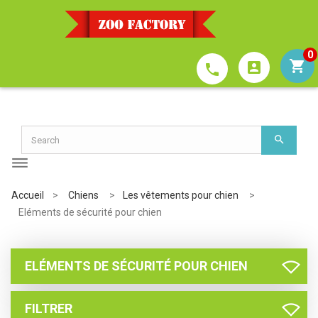
0
account_box
phone
Accueil
>
Chiens
>
Les vêtements pour chien
>
Eléments de sécurité pour chien
ELÉMENTS DE SÉCURITÉ POUR CHIEN
FILTRER