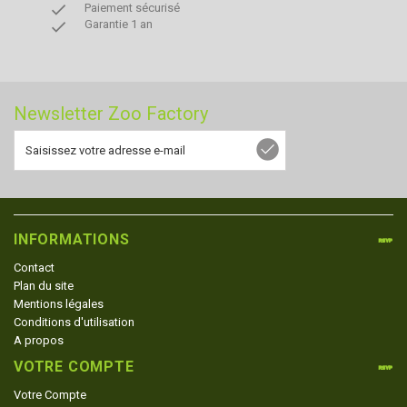
done
Paiement sécurisé
done
Garantie 1 an
Newsletter Zoo Factory
INFORMATIONS
Contact
Plan du site
Mentions légales
Conditions d'utilisation
A propos
VOTRE COMPTE
Votre Compte