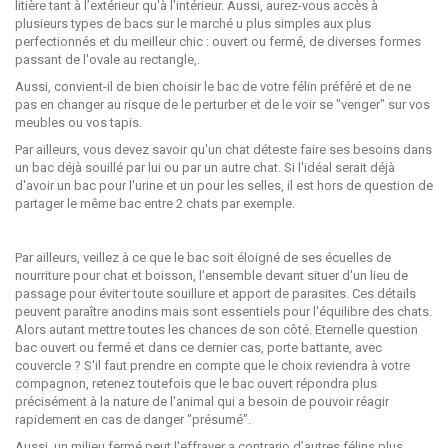
litière tant à l’extérieur qu'à l'intérieur. Aussi, aurez-vous accès à
plusieurs types de bacs sur le marché u plus simples aux plus
perfectionnés et du meilleur chic : ouvert ou fermé, de diverses formes
passant de l'ovale au rectangle,.
Aussi, convient-il de bien choisir le bac de votre félin préféré et de ne
pas en changer au risque de le perturber et de le voir se "venger" sur vos
meubles ou vos tapis.
Par ailleurs, vous devez savoir qu'un chat déteste faire ses besoins dans
un bac déjà souillé par lui ou par un autre chat. Si l'idéal serait déjà
d'avoir un bac pour l'urine et un pour les selles, il est hors de question de
partager le même bac entre 2 chats par exemple.
Par ailleurs, veillez à ce que le bac soit éloigné de ses écuelles de
nourriture pour chat et boisson, l'ensemble devant situer d'un lieu de
passage pour éviter toute souillure et apport de parasites. Ces détails
peuvent paraître anodins mais sont essentiels pour l'équilibre des chats.
Alors autant mettre toutes les chances de son côté. Eternelle question
bac ouvert ou fermé et dans ce dernier cas, porte battante, avec
couvercle ? S'il faut prendre en compte que le choix reviendra à votre
compagnon, retenez toutefois que le bac ouvert répondra plus
précisément à la nature de l'animal qui a besoin de pouvoir réagir
rapidement en cas de danger "présumé".
Aussi, un milieu fermé peut l'effrayer a contrario d’autres félins plus