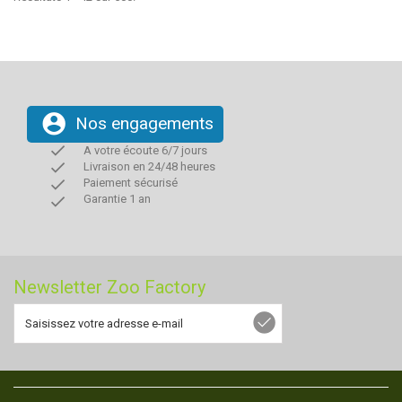
account_circle
Nos engagements
done
A votre écoute 6/7 jours
done
Livraison en 24/48 heures
done
Paiement sécurisé
done
Garantie 1 an
Newsletter Zoo Factory