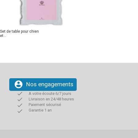
Set de table pour chien
et...
account_circle
Nos engagements
done
A votre écoute 6/7 jours
done
Livraison en 24/48 heures
done
Paiement sécurisé
done
Garantie 1 an