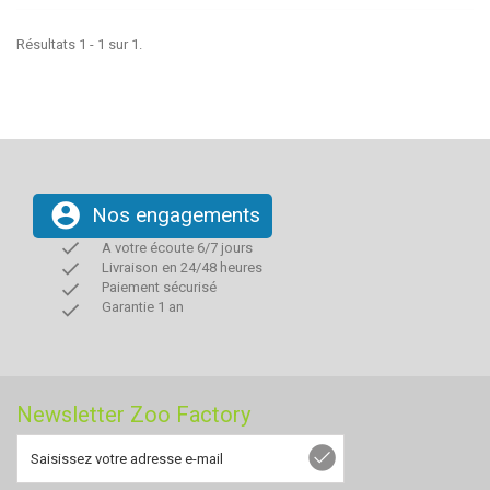
Résultats 1 - 1 sur 1.
account_circle
Nos engagements
done
A votre écoute 6/7 jours
done
Livraison en 24/48 heures
done
Paiement sécurisé
done
Garantie 1 an
Newsletter Zoo Factory