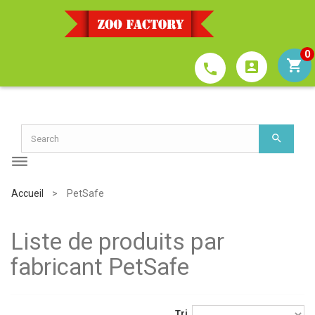
0
account_box
phone
Accueil
>
PetSafe
Liste de produits par
fabricant PetSafe
Tri