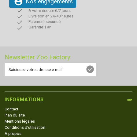
account_circle
Nos engagements
done
A votre écoute 6/7 jours
done
Livraison en 24/48 heures
done
Paiement sécurisé
done
Garantie 1 an
Newsletter Zoo Factory
INFORMATIONS
Contact
Plan du site
Mentions légales
Conditions d'utilisation
A propos