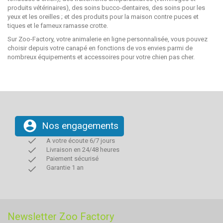
produits vétérinaires), des soins bucco-dentaires, des soins pour les
yeux et les oreilles ; et des produits pour la maison contre puces et
tiques et le fameux ramasse crotte.
Sur Zoo-Factory, votre animalerie en ligne personnalisée, vous pouvez
choisir depuis votre canapé en fonctions de vos envies parmi de
nombreux équipements et accessoires pour votre chien pas cher.
account_circle
Nos engagements
done
A votre écoute 6/7 jours
done
Livraison en 24/48 heures
done
Paiement sécurisé
done
Garantie 1 an
Newsletter Zoo Factory