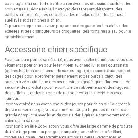
couchage et au confort de votre chien avec des coussins douillets, des
couvertures suédine facile à nettoyer, des tapis antidérapants, des
paniers rembourrés, des corbeilles, des matelas chien, des hamacs
surélevés et des niches à chien.
Et pour ses repas nous vous proposons des gamelles fantaisies, des
écuelles et des distributeurs de croquettes, des fontaines à eau pour le
rafraichissement.
Accessoire chien spécifique
Pour son transport et sa sécurité, nous avons sélectionné pour vous des
vêtements pour chien pour le tenir bien au chaud lui et ses coussinets
(du très hot fashion au tenus de camouflage), des sacs de transport et
des cages pour le promener sereinement et des parcs à chiot, des
paniers à vélo ; ainsi que des accessoires signalétiques fluorescent de
sécurité, des produits pour le contrôle des aboiements et des fugues,
des sifflets... ; et des plaques de rue pour éviter les accidents avec
humour.
Pour sa vitalité nous avons choisi des jouets pour chien qui l'aideront à
dépenser son énergie, vous permettront de partager des moments de
grande complicité avec lui et de vous aider à gérer le comportement du
chien selon sa race.
Pour son bien être Zoo-Factory vous offre une large gamme de produits
de toilettage pour son pelage (shampoing pour chien et démêlant,
tondeuse à chien), des traitements antiparasitaires (vermifuges et