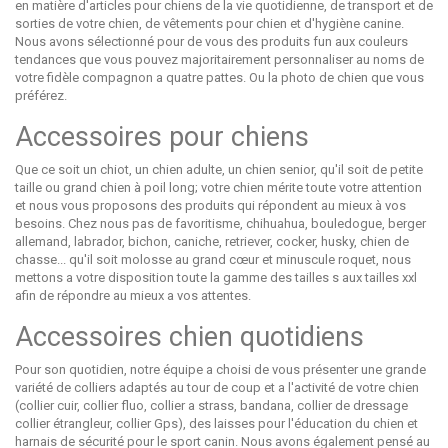
en matière d'articles pour chiens de la vie quotidienne, de transport et de
sorties de votre chien, de vêtements pour chien et d'hygiène canine.
Nous avons sélectionné pour de vous des produits fun aux couleurs
tendances que vous pouvez majoritairement personnaliser au noms de
votre fidèle compagnon a quatre pattes. Ou la photo de chien que vous
préférez.
Accessoires pour chiens
Que ce soit un chiot, un chien adulte, un chien senior, qu'il soit de petite
taille ou grand chien à poil long; votre chien mérite toute votre attention
et nous vous proposons des produits qui répondent au mieux à vos
besoins. Chez nous pas de favoritisme, chihuahua, bouledogue, berger
allemand, labrador, bichon, caniche, retriever, cocker, husky, chien de
chasse... qu'il soit molosse au grand cœur et minuscule roquet, nous
mettons a votre disposition toute la gamme des tailles s aux tailles xxl
afin de répondre au mieux a vos attentes.
Accessoires chien quotidiens
Pour son quotidien, notre équipe a choisi de vous présenter une grande
variété de colliers adaptés au tour de coup et a l'activité de votre chien
(collier cuir, collier fluo, collier a strass, bandana, collier de dressage
collier étrangleur, collier Gps), des laisses pour l'éducation du chien et
harnais de sécurité pour le sport canin. Nous avons également pensé au