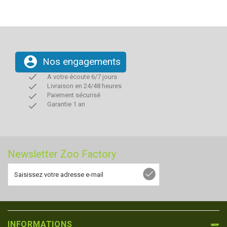
account_circle
Nos engagements
done
A votre écoute 6/7 jours
done
Livraison en 24/48 heures
done
Paiement sécurisé
done
Garantie 1 an
Newsletter Zoo Factory
INFORMATIONS