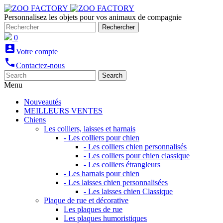
Personnalisez les objets pour vos animaux de compagnie
Rechercher
0
account_box
Votre compte
phone
Contactez-nous
Search
Menu
Nouveautés
MEILLEURS VENTES
Chiens
Les colliers, laisses et harnais
- Les colliers pour chien
- Les colliers chien personnalisés
- Les colliers pour chien classique
- Les colliers étrangleurs
- Les harnais pour chien
- Les laisses chien personnalisées
- Les laisses chien Classique
Plaque de rue et décorative
Les plaques de rue
Les plaques humoristiques