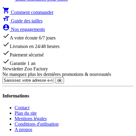
shopping_cart
Comment commander
format_size
Guide des tailles
account_circle
Nos engagements
done
A votre écoute 6/7 jours
done
Livraison en 24/48 heures
done
Paiement sécurisé
done
Garantie 1 an
Newsletter Zoo Factory
Ne manquez plus les dernières promotions & nouveautés
ok
Informations
Contact
Plan du site
Mentions légales
Conditions d'utilisation
A propos