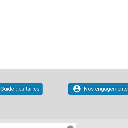
account_circle
Guide des tailles
Nos engagements