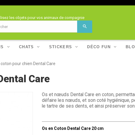
lisez les objets pour vos animaux de compagnie
NS
CHATS
STICKERS
DÉCO FUN
BLO
 coton pour chien Dental Care
Dental Care
Os et nœuds Dental Care en coton, permetta
défaire les nœuds, et son coté hygiénique, pe
le tartre de ses dents, et ainsi préserver so
Os en Coton Dental Care 20 cm