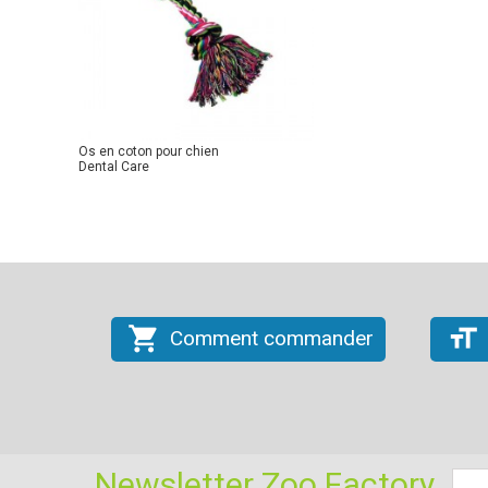
Os en coton pour chien
Dental Care
shopping_cart
format_size
Comment commander
Newsletter Zoo Factory