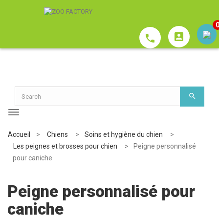
account_box
phone
Accueil
>
Chiens
>
Soins et hygiène du chien
>
Les peignes et brosses pour chien
>
Peigne personnalisé
pour caniche
Peigne personnalisé pour
caniche