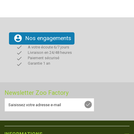
account_circle
Nos engagements
done
A votre écoute 6/7 jours
done
Livraison en 24/48 heures
done
Paiement sécurisé
done
Garantie 1 an
Newsletter Zoo Factory