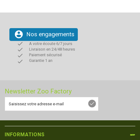
account_circle
Nos engagements
done
A votre écoute 6/7 jours
done
Livraison en 24/48 heures
done
Paiement sécurisé
done
Garantie 1 an
Newsletter Zoo Factory
INFORMATIONS