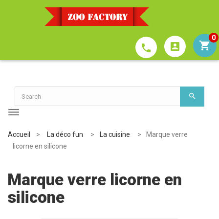
0
account_box
phone
Accueil
>
La déco fun
>
La cuisine
>
Marque verre
licorne en silicone
Marque verre licorne en
silicone