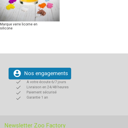
Marque verre licorne en
silicone
account_circle
Nos engagements
done
A votre écoute 6/7 jours
done
Livraison en 24/48 heures
done
Paiement sécurisé
done
Garantie 1 an
Newsletter Zoo Factory