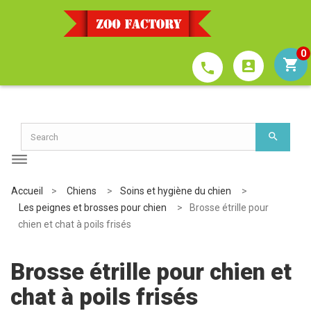
0
account_box
phone
Accueil
>
Chiens
>
Soins et hygiène du chien
>
Les peignes et brosses pour chien
>
Brosse étrille pour
chien et chat à poils frisés
Brosse étrille pour chien et
chat à poils frisés