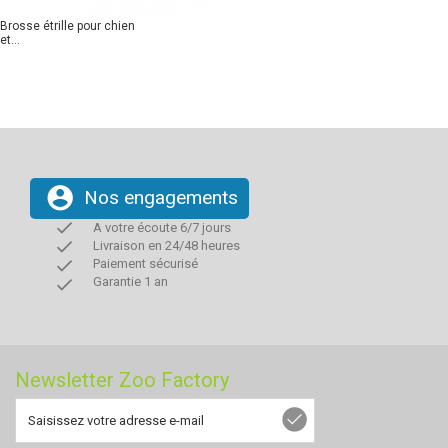
Brosse étrille pour chien
et...
account_circle
Nos engagements
done
A votre écoute 6/7 jours
done
Livraison en 24/48 heures
done
Paiement sécurisé
done
Garantie 1 an
Newsletter Zoo Factory