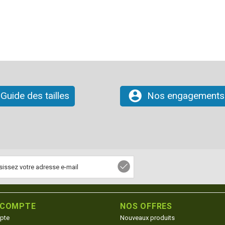
account_circle
Guide des tailles
Nos engagements
 COMPTE
NOS OFFRES
pte
Nouveaux produits