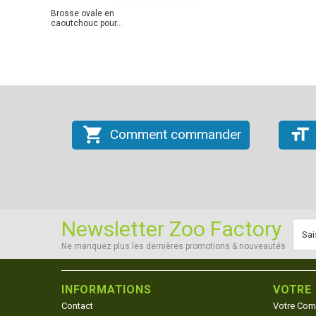
Brosse ovale en
caoutchouc pour...
shopping_cart
format_size
Comment commander
Newsletter Zoo Factory
Ne manquez plus les dernières promotions & nouveautés
INFORMATIONS
VOTRE
Contact
Votre Com