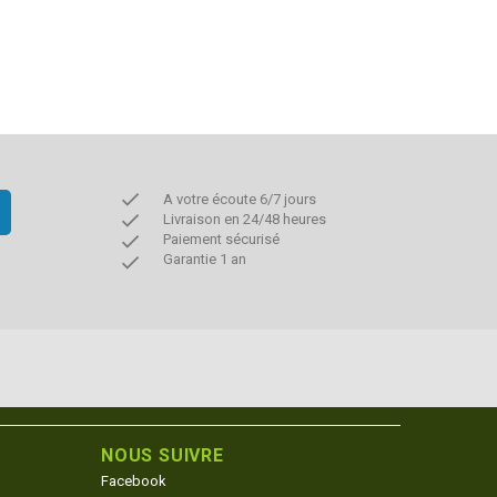
done
A votre écoute 6/7 jours
done
Livraison en 24/48 heures
done
Paiement sécurisé
done
Garantie 1 an
NOUS SUIVRE
Facebook