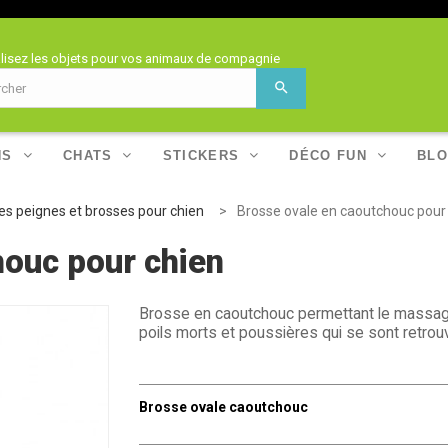
lisez les objets pour vos animaux de compagnie
NS
CHATS
STICKERS
DÉCO FUN
BLO
es peignes et brosses pour chien
>
Brosse ovale en caoutchouc pour
houc pour chien
Brosse en caoutchouc permettant le massage 
poils morts et poussières qui se sont retrou
Brosse ovale caoutchouc