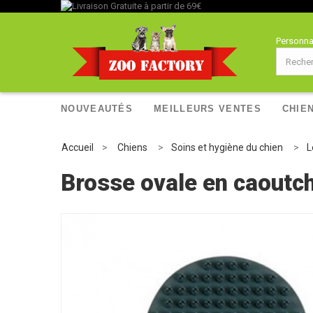
Personna
NOUVEAUTÉS
MEILLEURS VENTES
CHIE
Accueil
>
Chiens
>
Soins et hygiène du chien
>
L
Brosse ovale en caoutc