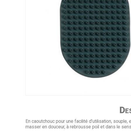
Des
En caoutchouc pour une facilité d’utilisation, souple, e
masser en douceur, à rebrousse poil et dans le sens d