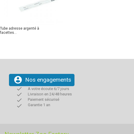
Tube adresse argenté à
facettes...
account_circle
Nos engagements
done
A votre écoute 6/7 jours
done
Livraison en 24/48 heures
done
Paiement sécurisé
done
Garantie 1 an